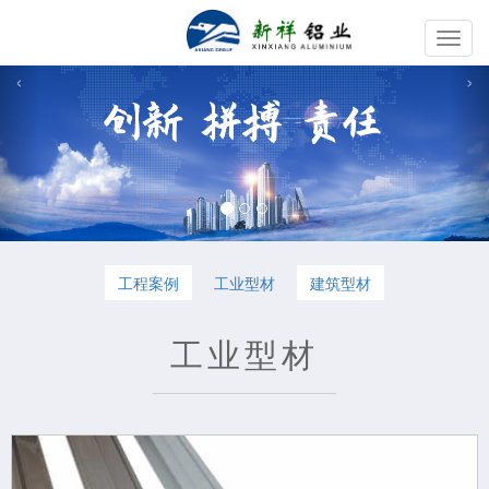
切
换
‹
›
导
航
工程案例
工业型材
建筑型材
工业型材