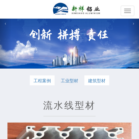
切
换
‹
›
导
航
工程案例
工业型材
建筑型材
流水线型材